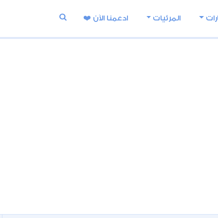
رات
المرئيات
ادعمنا اﻵن ❤️