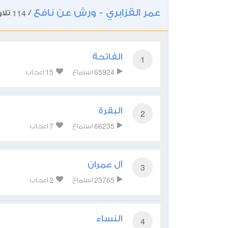
عمر القزابري - ورش عن نافع
114
/
تلاو
الفاتحة
1
15
65924
استماع
اعجاب
البقرة
2
7
66235
استماع
اعجاب
آل عمران
3
2
23765
استماع
اعجاب
النساء
4