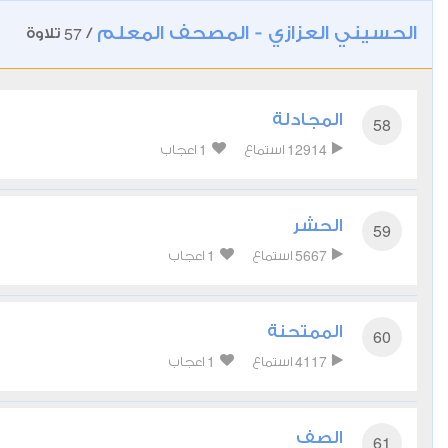
الحسيني العزازي - المصحف المعلم
57
/
تلاوة
المجادلة
58
1
12914
استماع
اعجاب
الحشر
59
1
5667
استماع
اعجاب
الممتحنة
60
1
4117
استماع
اعجاب
الصف
61