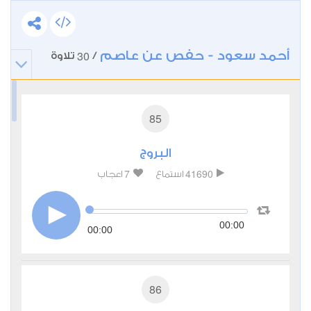
أحمد سعود - حفص عن عاصم
30
/
تلاوة
85
البروج
7
41690
استماع
اعجاب
00:00
00:00
86