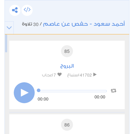
أحمد سعود - حفص عن عاصم
30
/
تلاوة
85
البروج
7
41702
استماع
اعجاب
00:00
00:00
86