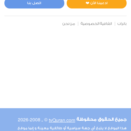
0
9569
استماع
اعجاب
ادعمنا الآن ❤️
اتصل بنا
بانرات
اتفاقية الخصوصية
من نحن
00:00
00:00
6
الأنعام
0
8651
استماع
اعجاب
00:00
00:00
© ـ 2008-2026
tvQuran.com
جميع الحقوق محفوظة
7
هذا الموقع لا يتبع أي جهة سياسية أو طائفية معينة و إنما موقع