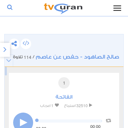
صالح الصاهود - حفص عن عاصم
114
/
تلاوة
1
الفاتحة
1
32510
استماع
اعجاب
00:00