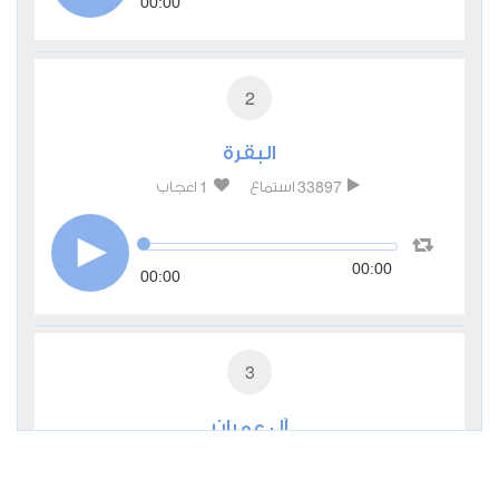
00:00
2
البقرة
1
33897
استماع
اعجاب
00:00
00:00
3
آل عمران
0
14068
استماع
اعجاب