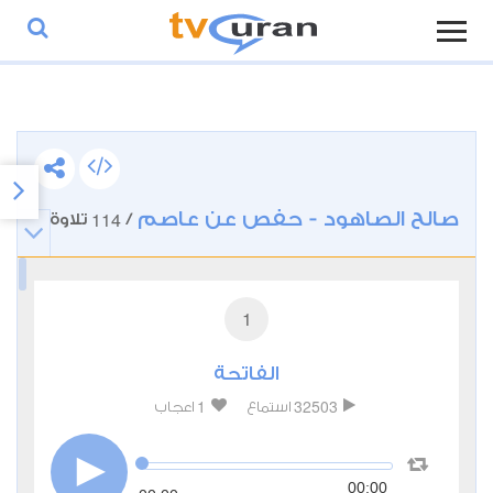
صالح الصاهود - حفص عن عاصم
114
/
تلاوة
1
الفاتحة
1
32503
استماع
اعجاب
00:00