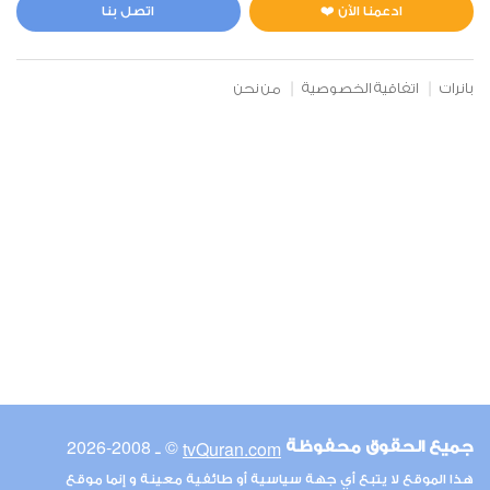
0
9564
استماع
اعجاب
ادعمنا الآن ❤️
اتصل بنا
بانرات
اتفاقية الخصوصية
من نحن
00:00
00:00
6
الأنعام
0
8646
استماع
اعجاب
00:00
00:00
© ـ 2008-2026
tvQuran.com
جميع الحقوق محفوظة
7
هذا الموقع لا يتبع أي جهة سياسية أو طائفية معينة و إنما موقع