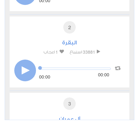
00:00
2
البقرة
1
33881
استماع
اعجاب
00:00
00:00
3
آل عمران
0
14065
استماع
اعجاب