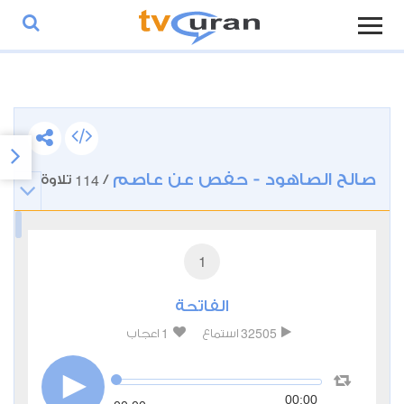
صالح الصاهود - حفص عن عاصم
114
/
تلاوة
1
الفاتحة
1
32505
استماع
اعجاب
00:00