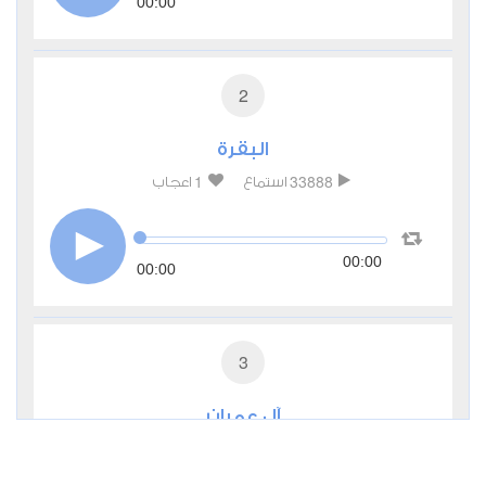
00:00
2
البقرة
1
33888
استماع
اعجاب
00:00
00:00
3
آل عمران
0
14065
استماع
اعجاب