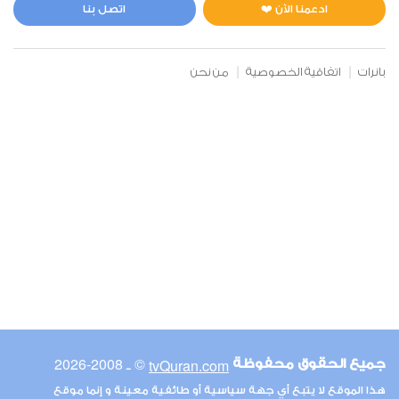
0
9564
استماع
اعجاب
ادعمنا الآن ❤️
اتصل بنا
بانرات
اتفاقية الخصوصية
من نحن
00:00
00:00
6
الأنعام
0
8646
استماع
اعجاب
00:00
00:00
© ـ 2008-2026
tvQuran.com
جميع الحقوق محفوظة
7
هذا الموقع لا يتبع أي جهة سياسية أو طائفية معينة و إنما موقع