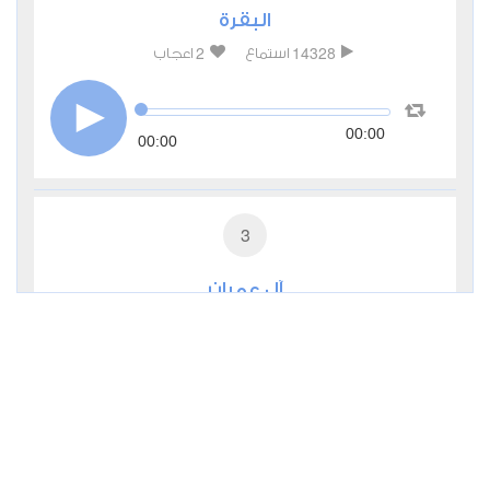
البقرة
2
14328
استماع
اعجاب
00:00
00:00
3
آل عمران
1
7162
استماع
اعجاب
00:00
00:00