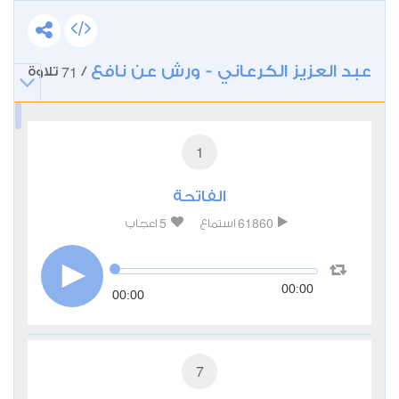
عبد العزيز الكرعاني - ورش عن نافع
71
/
تلاوة
1
الفاتحة
5
61860
استماع
اعجاب
00:00
00:00
7