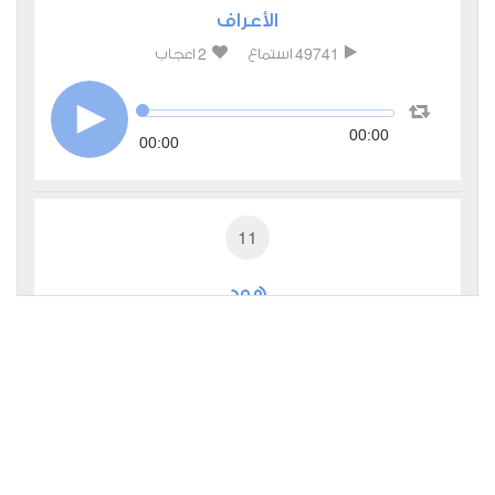
الأعراف
2
49741
استماع
اعجاب
00:00
00:00
11
هود
1
20407
استماع
اعجاب
00:00
00:00