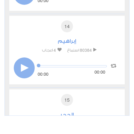
00:00
14
إبراهيم
4
80384
استماع
اعجاب
00:00
00:00
15
الحجر
4
37285
استماع
اعجاب