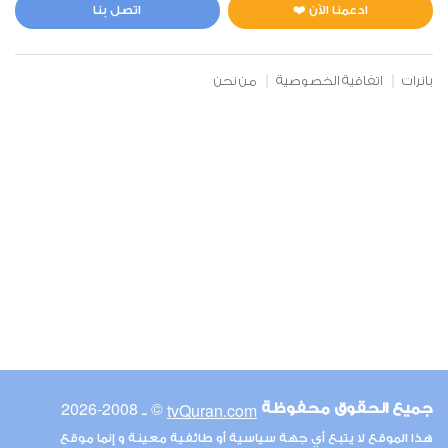
5
41212
استماع
اعجاب
ادعمنا الآن ❤️
اتصل بنا
بانرات
اتفاقية الخصوصية
من نحن
00:00
00:00
19
مريم
2
26672
استماع
اعجاب
00:00
00:00
© ـ 2008-2026
tvQuran.com
جميع الحقوق محفوظة
21
هذا الموقع لا يتبع أي جهة سياسية أو طائفية معينة و إنما موقع