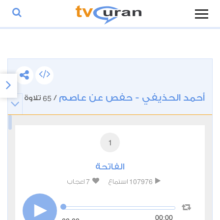
أحمد الحذيفي - حفص عن عاصم
65
/
تلاوة
1
الفاتحة
7
107976
استماع
اعجاب
00:00