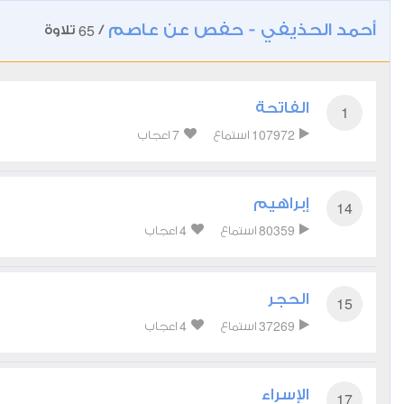
أحمد الحذيفي - حفص عن عاصم
65
/
تلاوة
الفاتحة
1
7
107972
استماع
اعجاب
إبراهيم
14
4
80359
استماع
اعجاب
الحجر
15
4
37269
استماع
اعجاب
الإسراء
17