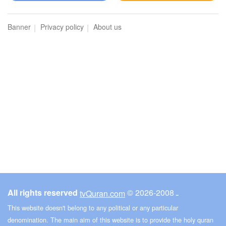
Banner
Privacy policy
About us
All rights reserved
© ـ 2008-2026
tvQuran.com
This website doesn't belong to any political or any particular
denomination. The main aim of this website is to provide the holy quran