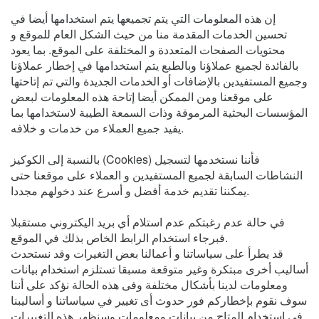
إن هذه المعلومات التي يتم تجميعها يتم استخدامها أيضا في
تحسين الخدمات المقدمة منا من حيث الشكل العام للموقع و
محتويات الصفحات المتعددة و المختلفة على الموقع. بما يعود
بالفائدة لجميع عملاؤنا وبالطبع يتم استخدامها في إخطار عملاؤنا
وجميع المستفيدين بالإضافات أو الخدمات الجديدة والتي تم إتاحتها
على موقعنا ومن الممكن أيضا إتاحة هذه المعلومات لبعض
المؤسسات البحثية المرموقة وذات السمعة الطيبة لاستخدامها بما
يفيد جميع العملاء من خدمات و خلافه.
بالنسبة إلى الكوكيز (Cookies) فأننا نستخدمها لتسجيل
النشاطات السابقة لجميع المستفيدين و العملاء على موقعنا حتى
يمكننا تقديم خدمة أفضل و أسرع عند دخولهم مجددا.
في حالة عدم رغبتكم عدم استلام أي بريد اليكتروني مستقبلا
فبرجاء استخدام الرابط الخاص بذلك في الموقع.
قد يطرأ على سياساتنا و أعمالنا بعض التغيرات وقد نستحدث
أساليب أخرى مبتكرة وغير متوقعة مسبقا تستلزم استخدام بيانات
ومعلومات لدينا بأشكال مختلفة وفى هذه الحالة نؤكد على أننا
سوف نقوم بإخطاركم فور حدوث أى تغيير في سياساتنا و أساليبنا
في استخدام المتاح من بيانات ومعلومات وسنظهر هذه التغييرات