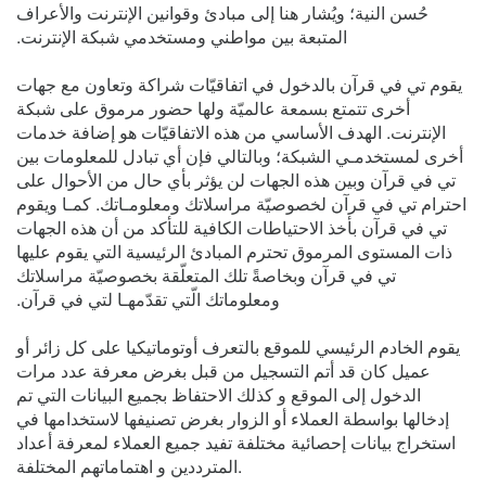
حُسن النية؛ ويُشار هنا إلى مبادئ وقوانين الإنترنت والأعراف
المتبعة بين مواطني ومستخدمي شبكة الإنترنت.‏
يقوم تي في قرآن بالدخول في اتفاقيّات شراكة وتعاون مع جهات
أخرى تتمتع بسمعة عالميّة ولها حضور مرموق على شبكة
الإنترنت. الهدف الأساسي من هذه الاتفاقيّات هو إضافة خدمات
أخرى لمستخدمـي الشبكة؛ وبالتالي فإن أي تبادل للمعلومات بين
تي في قرآن وبين هذه الجهات لن يؤثر بأي حال من الأحوال على
احترام تي في قرآن لخصوصيّة مراسلاتك ومعلومـاتك. كمـا ويقوم
تي في قرآن بأخذ الاحتياطات الكافية للتأكد من أن هذه الجهات
ذات المستوى المرموق تحترم المبادئ الرئيسية التي يقوم عليها
تي في قرآن وبخاصةً تلك المتعلّقة بخصوصيّة مراسلاتك
ومعلوماتك الّتي تقدّمهـا لتي في قرآن.‏
يقوم الخادم الرئيسي للموقع بالتعرف أوتوماتيكيا على كل زائر أو
عميل كان قد أتم التسجيل من قبل بغرض معرفة عدد مرات
الدخول إلى الموقع و كذلك الاحتفاظ بجميع البيانات التي تم
إدخالها بواسطة العملاء أو الزوار بغرض تصنيفها لاستخدامها في
استخراج بيانات إحصائية مختلفة تفيد جميع العملاء لمعرفة أعداد
المترددين و اهتماماتهم المختلفة.