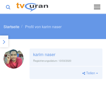
Startseite
Profil von karim naser
karim naser
Registrierungsdatum:
13/03/2020
Teilen