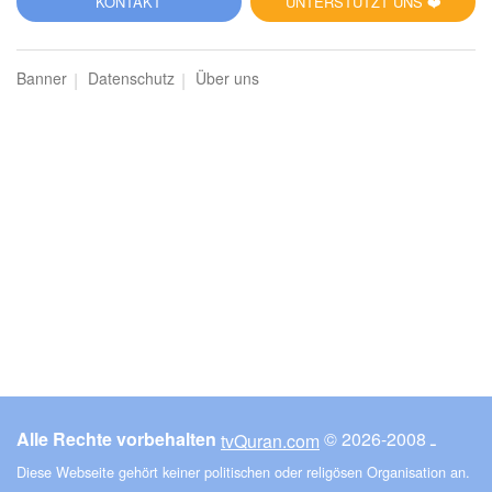
KONTAKT
UNTERSTÜTZT UNS ❤️
Banner
Datenschutz
Über uns
Alle Rechte vorbehalten
© ـ 2008-2026
tvQuran.com
Diese Webseite gehört keiner politischen oder religösen Organisation an.