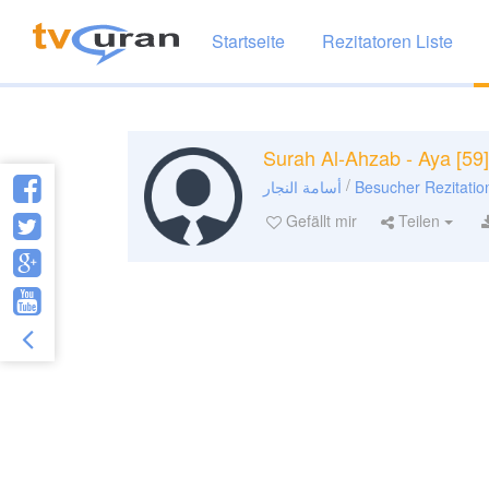
Startseite
Rezitatoren Liste
Surah Al-Ahzab - Aya [59]
/
أسامة النجار
Besucher Rezitatio
Gefällt mir
Teilen