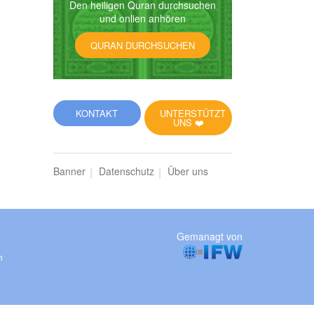
Den heiligen Quran durchsuchen
und onlien anhören
QURAN DURCHSUCHEN
KONTAKT
UNTERSTÜTZT
UNS ❤️
Banner
Datenschutz
Über uns
Gemanagt von
m