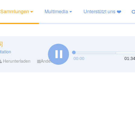
Sammlungen
Multimedia
Unterstützt uns ❤️
5]
tation
00:00
01:3
Herunterladen
Andere