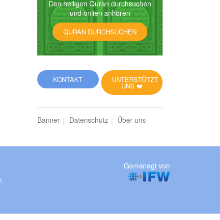
Den heiligen Quran durchsuchen
und onlien anhören
QURAN DURCHSUCHEN
KONTAKT
UNTERSTÜTZT
UNS ❤️
Banner
Datenschutz
Über uns
Gemanagt von
m