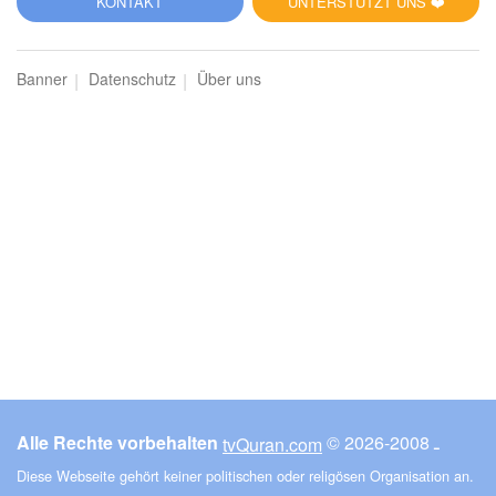
KONTAKT
UNTERSTÜTZT UNS ❤️
Banner
Datenschutz
Über uns
Alle Rechte vorbehalten
© ـ 2008-2026
tvQuran.com
Diese Webseite gehört keiner politischen oder religösen Organisation an.