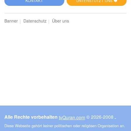
KONTAKT
UNTERSTÜTZT UNS ❤️
Banner
Datenschutz
Über uns
Alle Rechte vorbehalten
© ـ 2008-2026
tvQuran.com
Diese Webseite gehört keiner politischen oder religösen Organisation an.