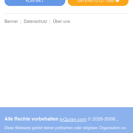
KONTAKT
UNTERSTÜTZT UNS ❤️
Banner
Datenschutz
Über uns
Alle Rechte vorbehalten
© ـ 2008-2026
tvQuran.com
Diese Webseite gehört keiner politischen oder religösen Organisation an.