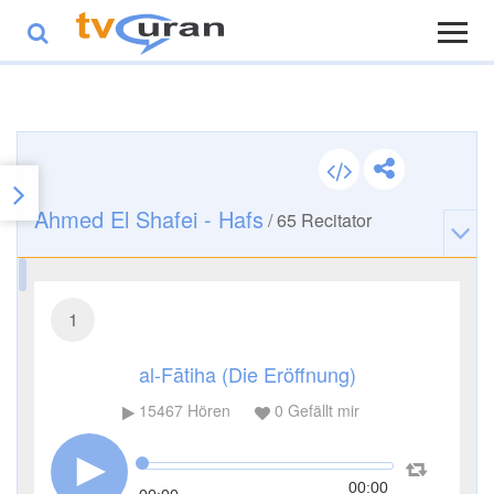
Ahmed El Shafei - Hafs
/
65
Recitator
1
al-Fātiha (Die Eröffnung)
15467
Hören
0
Gefällt mir
00:00