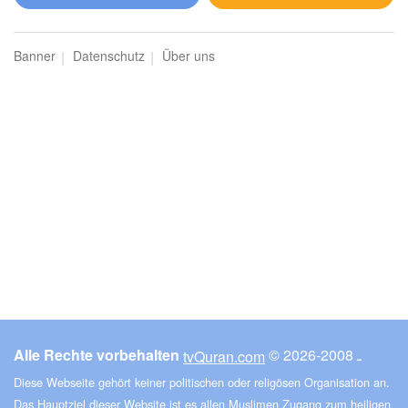
al-Mā'ida (Der Tisch)
Banner
Datenschutz
Über uns
3594
Hören
0
Gefällt mir
00:00
00:00
6
al-Anʿām (Das Vieh)
3516
Hören
0
Gefällt mir
Alle Rechte vorbehalten
© ـ 2008-2026
tvQuran.com
00:00
00:00
Diese Webseite gehört keiner politischen oder religösen Organisation an.
Das Hauptziel dieser Website ist es allen Muslimen Zugang zum heiligen