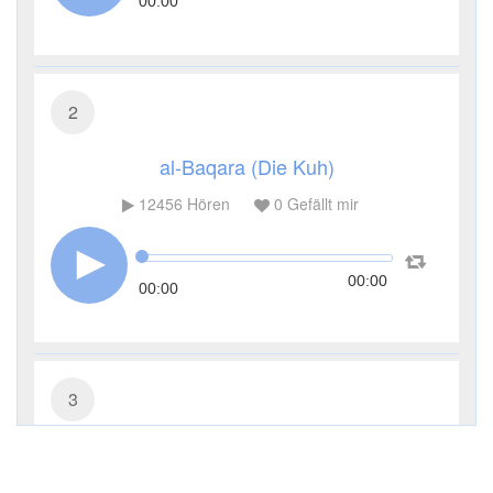
00:00
2
al-Baqara (Die Kuh)
12456
Hören
0
Gefällt mir
00:00
00:00
3
Āl ʿImrān (Die Sippe Imrans)
5423
Hören
2
Gefällt mir