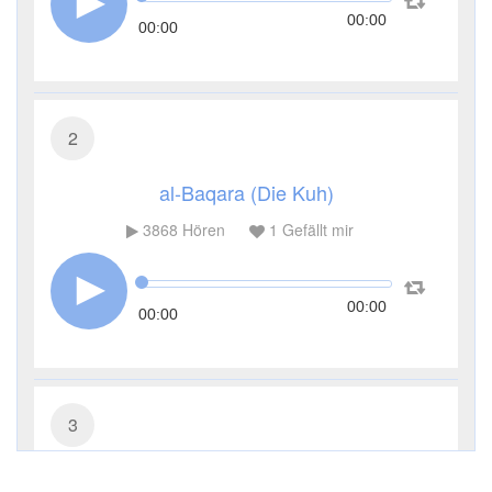
00:00
00:00
2
al-Baqara (Die Kuh)
3868
Hören
1
Gefällt mir
00:00
00:00
3
Āl ʿImrān (Die Sippe Imrans)