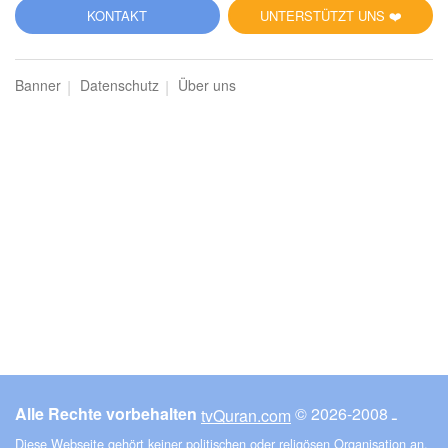
5
KONTAKT
UNTERSTÜTZT UNS ❤️
al-Mā'ida (Der Tisch)
Banner
Datenschutz
Über uns
1926
Hören
1
Gefällt mir
00:00
00:00
6
al-Anʿām (Das Vieh)
2067
Hören
1
Gefällt mir
Alle Rechte vorbehalten
© ـ 2008-2026
tvQuran.com
00:00
00:00
Diese Webseite gehört keiner politischen oder religösen Organisation an.