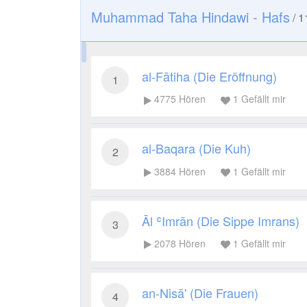
Muhammad Taha Hindawi - Hafs
/
1
al-Fātiha (Die Eröffnung)
1
4775
Hören
1
Gefällt mir
al-Baqara (Die Kuh)
2
3884
Hören
1
Gefällt mir
Āl ʿImrān (Die Sippe Imrans)
3
2078
Hören
1
Gefällt mir
an-Nisā' (Die Frauen)
4