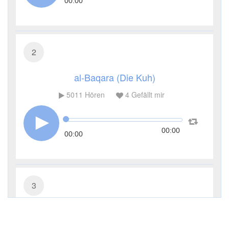
00:00
2
al-Baqara (Die Kuh)
5011
Hören
4
Gefällt mir
00:00
00:00
3
Āl ʿImrān (Die Sippe Imrans)
2027
Hören
3
Gefällt mir