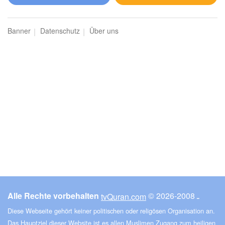
al-Mā'ida (Der Tisch)
Banner
Datenschutz
Über uns
1924
Hören
4
Gefällt mir
00:00
00:00
6
al-Anʿām (Das Vieh)
2124
Hören
2
Gefällt mir
Alle Rechte vorbehalten
© ـ 2008-2026
tvQuran.com
00:00
00:00
Diese Webseite gehört keiner politischen oder religösen Organisation an.
Das Hauptziel dieser Website ist es allen Muslimen Zugang zum heiligen