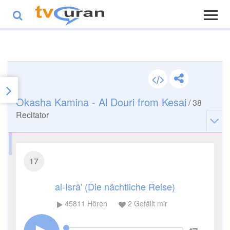
Okasha Kamina - Al Douri from Kesai
/
38
Recitator
17
al-Isrā' (Die nächtliche Reise)
45811
Hören
2
Gefällt mir