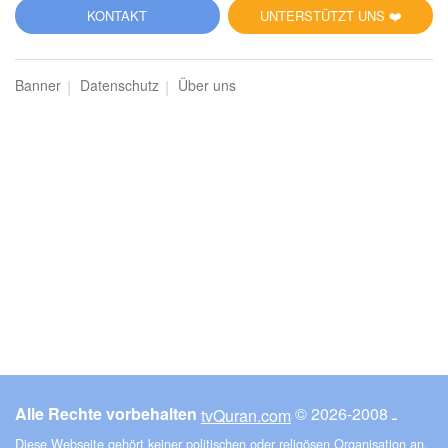
81
KONTAKT
UNTERSTÜTZT UNS ❤️
at-Takwīr (Das Einhüllen)
Banner
Datenschutz
Über uns
17286
Hören
1
Gefällt mir
00:00
00:00
82
al-Infitār (Die Spaltung)
17235
Hören
1
Gefällt mir
Alle Rechte vorbehalten
© ـ 2008-2026
tvQuran.com
00:00
00:00
Diese Webseite gehört keiner politischen oder religösen Organisation an.