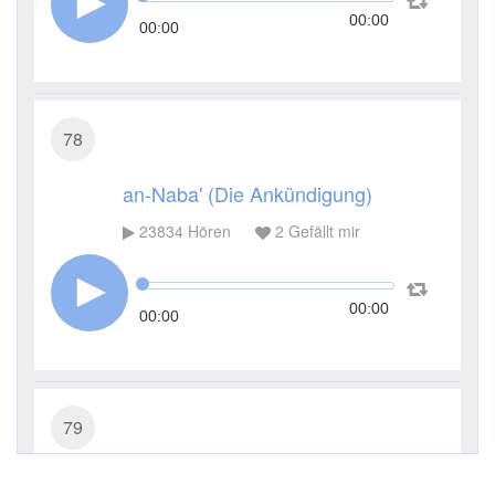
00:00
00:00
78
an-Naba' (Die Ankündigung)
23834
Hören
2
Gefällt mir
00:00
00:00
79
an-Nāziʿāt (Die ausziehen)