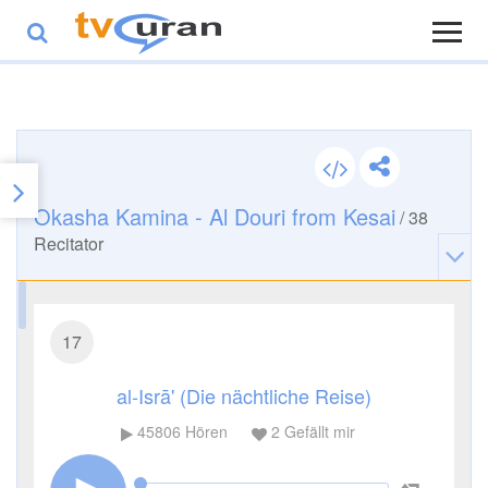
Okasha Kamina - Al Douri from Kesai
/
38
Recitator
17
al-Isrā' (Die nächtliche Reise)
45806
Hören
2
Gefällt mir