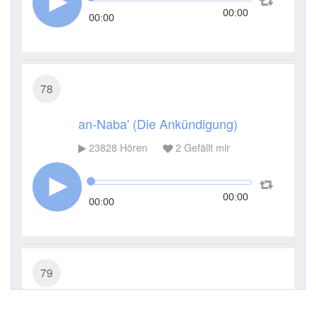
00:00
00:00
78
an-Naba' (Die Ankündigung)
23828
Hören
2
Gefällt mir
00:00
00:00
79
an-Nāziʿāt (Die ausziehen)