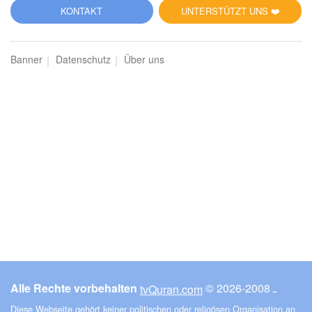
81
KONTAKT
UNTERSTÜTZT UNS ❤️
at-Takwīr (Das Einhüllen)
Banner
Datenschutz
Über uns
17284
Hören
1
Gefällt mir
00:00
00:00
82
al-Infitār (Die Spaltung)
17233
Hören
1
Gefällt mir
Alle Rechte vorbehalten
© ـ 2008-2026
tvQuran.com
00:00
00:00
Diese Webseite gehört keiner politischen oder religösen Organisation an.