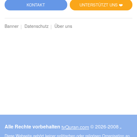
5
KONTAKT
UNTERSTÜTZT UNS ❤️
al-Mā'ida (Der Tisch)
Banner
Datenschutz
Über uns
2899
Hören
0
Gefällt mir
00:00
00:00
6
al-Anʿām (Das Vieh)
2928
Hören
0
Gefällt mir
Alle Rechte vorbehalten
© ـ 2008-2026
tvQuran.com
00:00
00:00
Diese Webseite gehört keiner politischen oder religösen Organisation an.