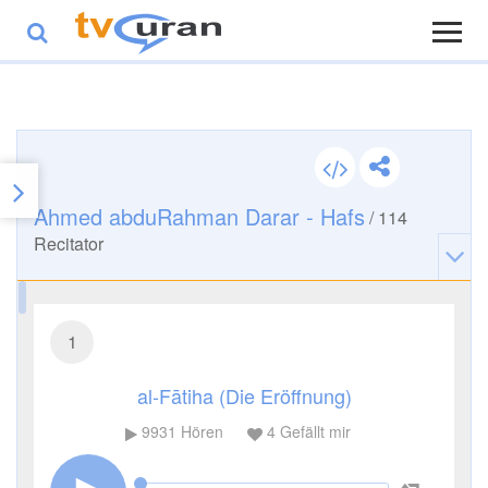
Ahmed abduRahman Darar - Hafs
/
114
Recitator
1
al-Fātiha (Die Eröffnung)
9931
Hören
4
Gefällt mir