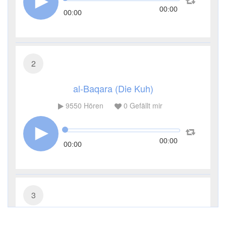
00:00
00:00
2
al-Baqara (Die Kuh)
9550
Hören
0
Gefällt mir
00:00
00:00
3
Āl ʿImrān (Die Sippe Imrans)