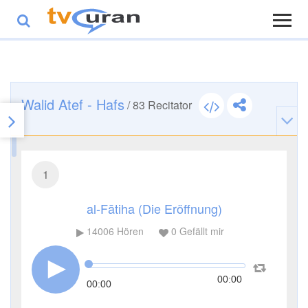
Walid Atef - Hafs
/
83
Recitator
1
al-Fātiha (Die Eröffnung)
14006
Hören
0
Gefällt mir
00:00
00:00