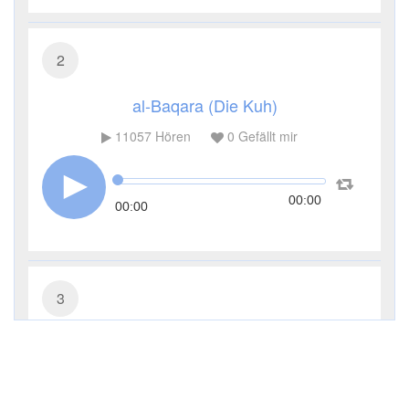
2
al-Baqara (Die Kuh)
11057
Hören
0
Gefällt mir
00:00
00:00
3
Āl ʿImrān (Die Sippe Imrans)
6486
Hören
0
Gefällt mir