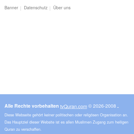
al-Anfāl (Die Beute)
Banner
Datenschutz
Über uns
6524
Hören
0
Gefällt mir
00:00
00:00
9
at-Tauba (Die Buße)
9368
Hören
1
Gefällt mir
Alle Rechte vorbehalten
© ـ 2008-2026
tvQuran.com
00:00
00:00
Diese Webseite gehört keiner politischen oder religösen Organisation an.
Das Hauptziel dieser Website ist es allen Muslimen Zugang zum heiligen
Quran zu verschaffen.