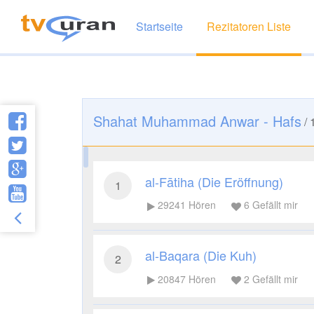
Startseite
Rezitatoren Liste
Shahat Muhammad Anwar - Hafs
/
al-Fātiha (Die Eröffnung)
1
29241
Hören
6
Gefällt mir
al-Baqara (Die Kuh)
2
20847
Hören
2
Gefällt mir