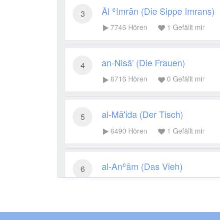
Āl ʿImrān (Die Sippe Imrans)
3
7746
Hören
1
Gefällt mir
an-Nisā' (Die Frauen)
4
6716
Hören
0
Gefällt mir
al-Mā'ida (Der Tisch)
5
6490
Hören
1
Gefällt mir
al-Anʿām (Das Vieh)
6
4979
Hören
0
Gefällt mir
al-Aʿrāf (Die Höhen)