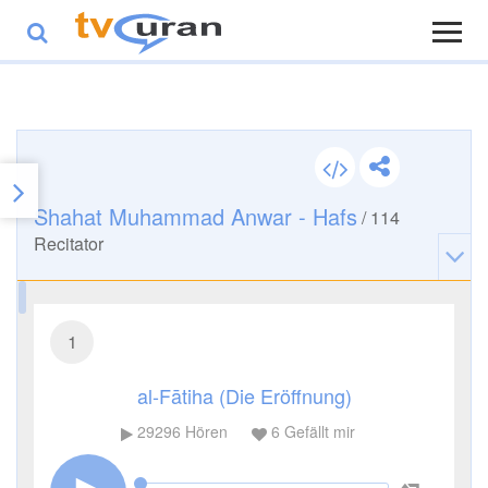
Shahat Muhammad Anwar - Hafs
/
114
Recitator
1
al-Fātiha (Die Eröffnung)
29296
Hören
6
Gefällt mir