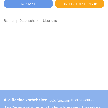
5
KONTAKT
UNTERSTÜTZT UNS ❤️
al-Mā'ida (Der Tisch)
Banner
Datenschutz
Über uns
6526
Hören
1
Gefällt mir
00:00
00:00
6
al-Anʿām (Das Vieh)
5019
Hören
0
Gefällt mir
Alle Rechte vorbehalten
© ـ 2008-2026
tvQuran.com
00:00
00:00
Diese Webseite gehört keiner politischen oder religösen Organisation an.