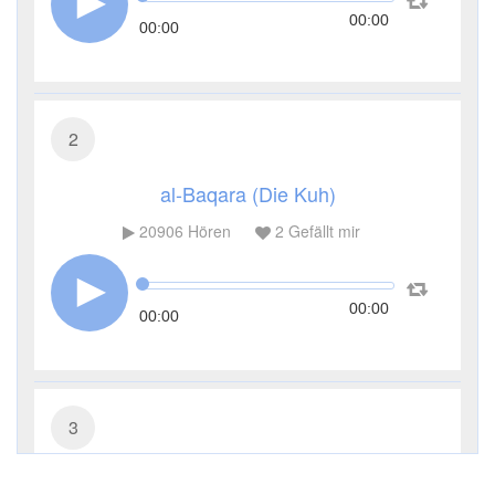
00:00
00:00
2
al-Baqara (Die Kuh)
20906
Hören
2
Gefällt mir
00:00
00:00
3
Āl ʿImrān (Die Sippe Imrans)