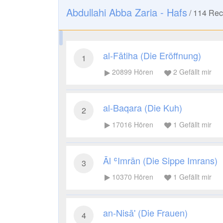
Abdullahi Abba Zaria - Hafs
/
114
Reci
al-Fātiha (Die Eröffnung)
1
20899
Hören
2
Gefällt mir
al-Baqara (Die Kuh)
2
17016
Hören
1
Gefällt mir
Āl ʿImrān (Die Sippe Imrans)
3
10370
Hören
1
Gefällt mir
an-Nisā' (Die Frauen)
4