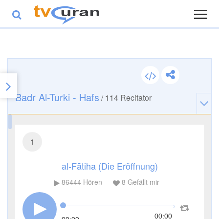
Badr Al-Turki - Hafs
/
114
Recitator
1
al-Fātiha (Die Eröffnung)
86444
Hören
8
Gefällt mir
00:00