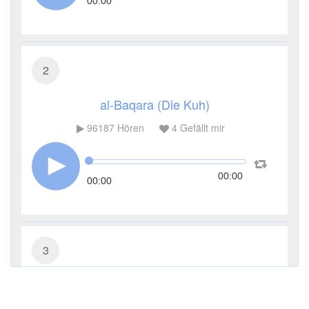
00:00
2
al-Baqara (Die Kuh)
96187
Hören
4
Gefällt mir
00:00
00:00
3
Āl ʿImrān (Die Sippe Imrans)
43014
Hören
0
Gefällt mir