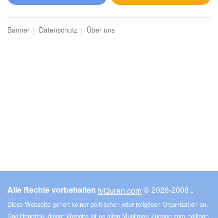
al-Mā'ida (Der Tisch)
Banner
Datenschutz
Über uns
25517
Hören
2
Gefällt mir
00:00
00:00
6
al-Anʿām (Das Vieh)
23550
Hören
0
Gefällt mir
Alle Rechte vorbehalten
© ـ 2008-2026
tvQuran.com
00:00
00:00
Diese Webseite gehört keiner politischen oder religösen Organisation an.
Das Hauptziel dieser Website ist es allen Muslimen Zugang zum heiligen