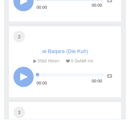
00:00
00:00
2
al-Baqara (Die Kuh)
5562
Hören
0
Gefällt mir
00:00
00:00
3
Āl ʿImrān (Die Sippe Imrans)