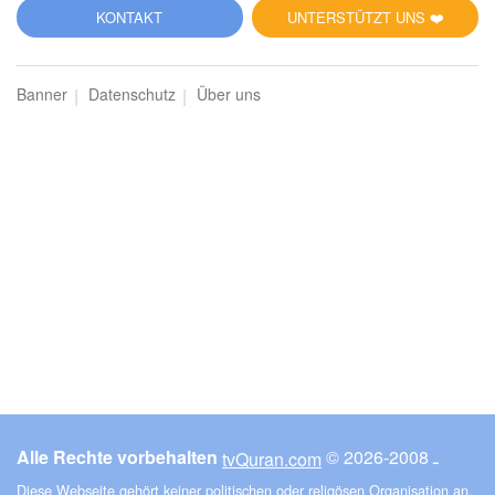
5
KONTAKT
UNTERSTÜTZT UNS ❤️
al-Mā'ida (Der Tisch)
Banner
Datenschutz
Über uns
3392
Hören
0
Gefällt mir
00:00
00:00
6
al-Anʿām (Das Vieh)
3433
Hören
0
Gefällt mir
Alle Rechte vorbehalten
© ـ 2008-2026
tvQuran.com
00:00
00:00
Diese Webseite gehört keiner politischen oder religösen Organisation an.