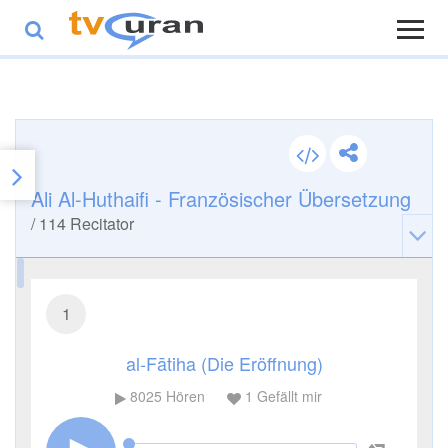
Ali Al-Huthaifi - Französischer Übersetzung
/
114
Recitator
1
al-Fātiha (Die Eröffnung)
8025
Hören
1
Gefällt mir