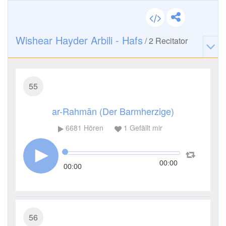
Wishear Hayder Arbili - Hafs
/
2
Recitator
55
ar-Rahmān (Der Barmherzige)
6681
Hören
1
Gefällt mir
00:00
00:00
56