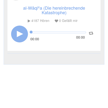
al-Wāqiʿa (Die hereinbrechende
Katastrophe)
4187
Hören
0
Gefällt mir
00:00
00:00