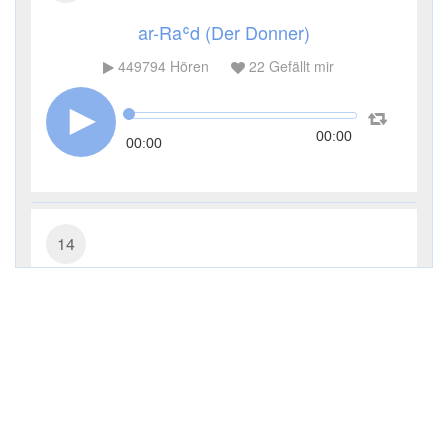
ar-Raʿd (Der Donner)
449794
Hören
22
Gefällt mir
00:00
00:00
14
Ibrāhīm (Abraham)
298668
Hören
10
Gefällt mir
00:00
00:00