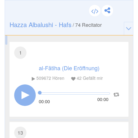
Hazza Albalushi - Hafs
/
74
Recitator
1
al-Fātiha (Die Eröffnung)
509672
Hören
42
Gefällt mir
00:00
00:00
13