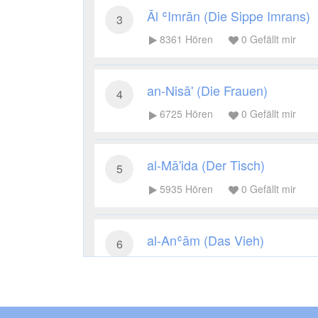
Āl ʿImrān (Die Sippe Imrans)
3
8361
Hören
0
Gefällt mir
an-Nisā' (Die Frauen)
4
6725
Hören
0
Gefällt mir
al-Mā'ida (Der Tisch)
5
5935
Hören
0
Gefällt mir
al-Anʿām (Das Vieh)
6
5482
Hören
0
Gefällt mir
al-Aʿrāf (Die Höhen)