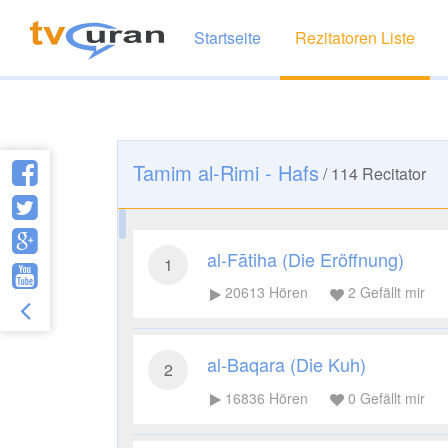
Startseite
Rezitatoren Liste
Tamim al-Rimi - Hafs
/
114
Recitator
al-Fātiha (Die Eröffnung)
1
20613
Hören
2
Gefällt mir
al-Baqara (Die Kuh)
2
16836
Hören
0
Gefällt mir