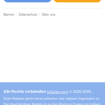
al-ʿAnkabut (Die Spinne)
Banner
Datenschutz
Über uns
181774
Hören
4
Gefällt mir
00:00
00:00
30
ar-Rūm (Die Byzantiner)
175568
Hören
6
Gefällt mir
Alle Rechte vorbehalten
© ـ 2008-2026
tvQuran.com
00:00
00:00
Diese Webseite gehört keiner politischen oder religösen Organisation an.
Das Hauptziel dieser Website ist es allen Muslimen Zugang zum heiligen