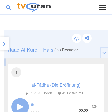
Raad Al-Kurdi - Hafs
/
53
Recitator
1
al-Fātiha (Die Eröffnung)
597973
Hören
41
Gefällt mir
00:00