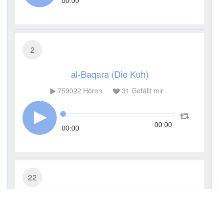
00:00
2
al-Baqara (Die Kuh)
759022
Hören
31
Gefällt mir
00:00
00:00
22
al-Haddsch (Die Wallfahrt)
226371
Hören
13
Gefällt mir