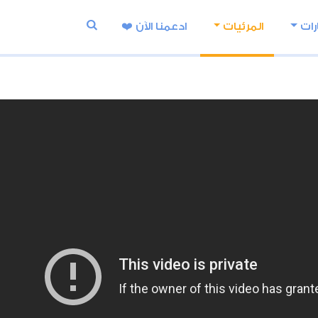
رات
المرئيات
ادعمنا اﻵن ❤️