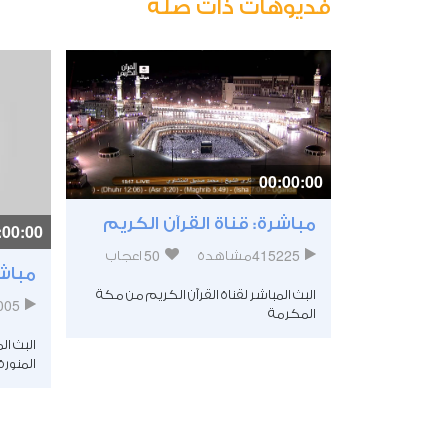
فديوهات ذات صلة
00:00:00
سورة يوسف - الآية [77 - 87] -
مباشرة: قناة القرآن الكريم
:00:00
50
415225
مشاهدة
اعجاب
مباشر
3
اعجاب
البث المباشر لقناة القرآن الكريم من مكة
005
المكرمة
وسف بصوت
البث ال
المنورة