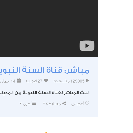
مباشر: قناة السنة النبوي
129005
27
14 جمادى الآخرة 1438
مشاهدة
اعجاب
البث المباشر لقناة السنة النبوية من المدينة
أعجبني
مشاركة
أخرى