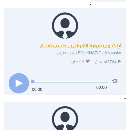
آيات من سورة الفرقان _ حسن صالح
BOUKHAZIOUA Nassim
تلاوات الزوار
/
6
8784
استماع
اعجاب
00:00
00:00