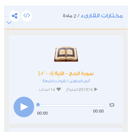
مختارات القارىء
2
/
مادة
سورة الحج - الآية [01 - 02]
أنس الجهني
تلاوات خاشعة
/
14
251574
استماع
اعجاب
00:00
00:00