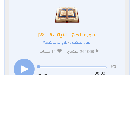
سورة الحج - الآية [70 - 74]
أنس الجهني
تلاوات خاشعة
/
14
261069
استماع
اعجاب
00:00
00:00