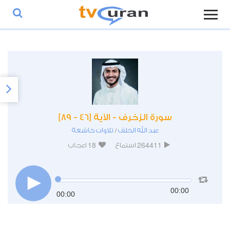
سورة الزخرف - الآية [46 - 89]
عبد الله الخلف
تلاوات خاشعة
/
18
264411
استماع
اعجاب
00:00
00:00