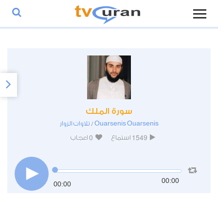
سورة الملك
Ouarsenis Ouarsenis
تلاوات الزوار
/
0
1549
استماع
اعجاب
00:00
00:00