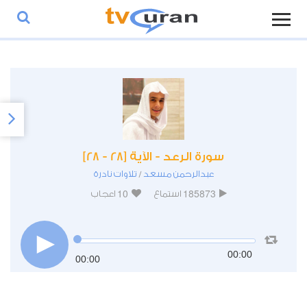
سورة الرعد - الآية [28 - 28]
عبدالرحمن مسعد
تلاوات نادرة
/
10
185873
استماع
اعجاب
00:00
00:00