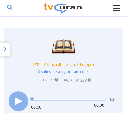
سورة الإسراء - الآية [23 - 44]
عبدالله المنسلح
تلاوات خاشعة
/
1
61228
استماع
اعجاب
00:00
00:00