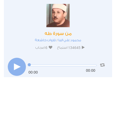
من سورة طه
محمود علي البنا
تلاوات خاشعة
/
6
134645
استماع
اعجاب
00:00
00:00