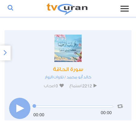
سورة الحاقة
خالد أبو محمد
تلاوات الزوار
/
0
2212
استماع
اعجاب
00:00
00:00