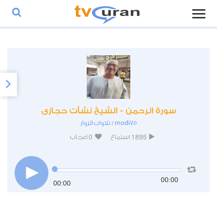
سورة الرحمن - الشيخ نشأت حجازى
modi75
تلاوات الزوار
/
0
1895
استماع
اعجاب
00:00
00:00