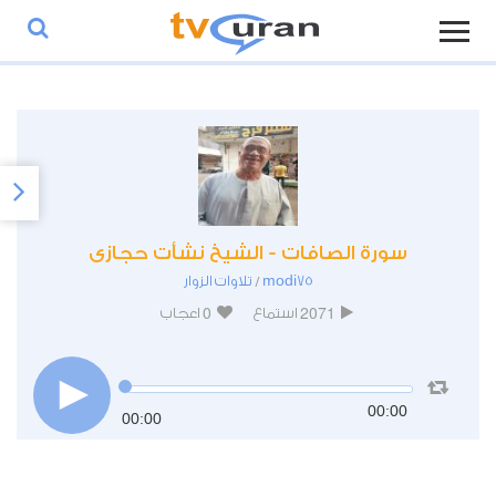
سورة الصافات - الشيخ نشأت حجازى
modi75
تلاوات الزوار
/
0
2071
استماع
اعجاب
00:00
00:00