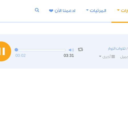
رات
المرئيات
ادعمنا اﻵن ❤️
تلاوات الزوار
00:02
03:31
ميل
أخرى