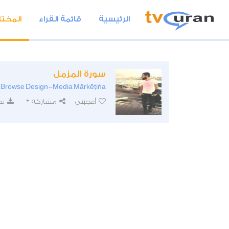
الرئيسية
قائمة القراء
المختا
سورة المزمل
Browse Design-Media Mārkēṭiṅa
/
أعجبني
مشاركة
تح