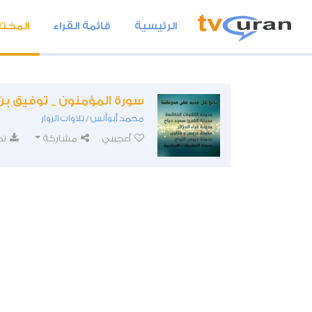
الرئيسية
قائمة القراء
المختا
سورة المؤمنون _ توفيق بن
محمد أبوأنس
تلاوات الزوار
/
أعجبني
مشاركة
تح