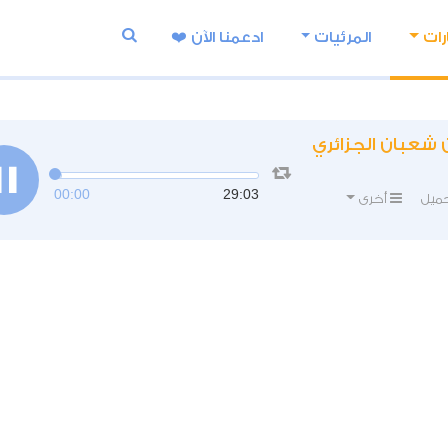
رات
المرئيات
ادعمنا اﻵن ❤️
 شعبان الجزائري
00:00
29:03
ميل
أخرى